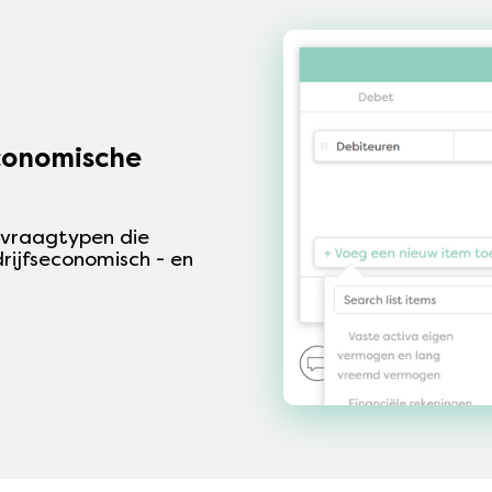
conomische
 vraagtypen die
drijfseconomisch - en