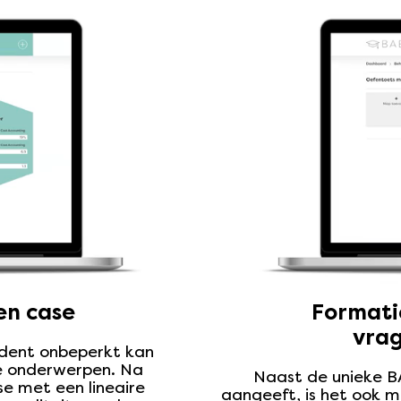
en case
Formati
vra
dent onbeperkt kan
re onderwerpen. Na
Naast de unieke B
se met een lineaire
aangeeft, is het ook 