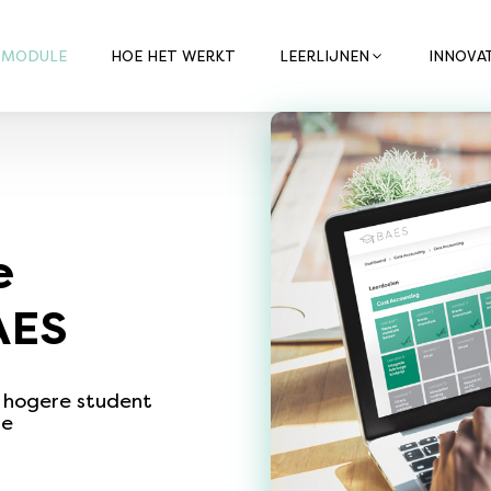
 MODULE
HOE HET WERKT
LEERLIJNEN
INNOVAT
e
AES
, hogere student
ge