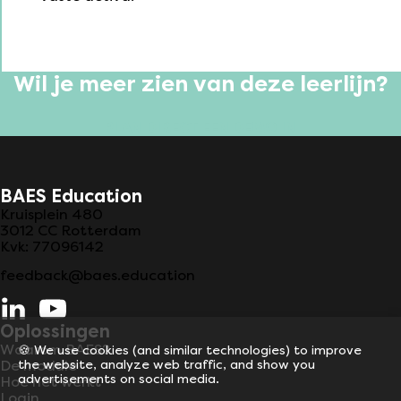
Wil je meer zien van deze leerlijn?
PLAN DIRECT EEN DEMO IN
BAES Education
Kruisplein 480
3012 CC
Rotterdam
Kvk:
77096142
feedback@baes.education
Oplossingen
Waarom BAES?
🍪 We use cookies (and similar technologies) to improve
the website, analyze web traffic, and show you
De module
advertisements on social media.
Hoe het werkt
Login