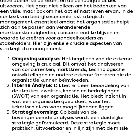
deze doelen te bereiken, en de benodigde acties
uitvoeren. Het gaat niet alleen om het bedenken van
een visie, maar ook om het actief nastreven ervan. In de
context van bedrijfseconomie is strategisch
management essentieel omdat het organisaties helpt
zich aan te passen aan veranderende
marktomstandigheden, concurrerend te blijven en
waarde te creëren voor aandeelhouders en
stakeholders. Hier zijn enkele cruciale aspecten van
strategisch management:
Omgevingsanalyse:
Het begrijpen van de externe
omgeving is cruciaal. Dit omvat het analyseren
van concurrenten, markttrends, technologische
ontwikkelingen en andere externe factoren die de
organisatie kunnen beïnvloeden.
Interne Analyse:
Dit betreft een beoordeling van
de sterktes, zwaktes, kansen en bedreigingen
(SWOT) van een organisatie. Het biedt inzicht in
wat een organisatie goed doet, waar het
tekortschiet en waar mogelijkheden liggen.
Strategievorming:
Op basis van de
bovengenoemde analyses wordt een duidelijke
strategie geformuleerd. Deze strategie moet
praktisch, uitvoerbaar en in lijn zijn met de missie