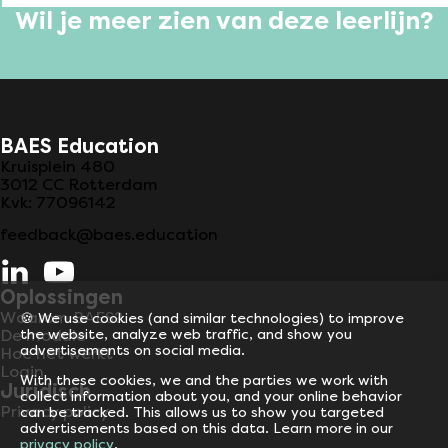
Wil je meer zien van deze leerlijn?
PLAN DIRECT EEN DEMO IN
BAES Education
Kruisplein 480
3012 CC
Rotterdam
Kvk:
77096142
feedback@baes.education
Oplossingen
Waarom BAES?
🍪 We use cookies (and similar technologies) to improve
the website, analyze web traffic, and show you
De module
advertisements on social media.
Hoe het werkt
Login
With these cookies, we and the parties we work with
Juridisch
collect information about you, and your online behavior
Privacy policy
can be tracked. This allows us to show you targeted
advertisements based on this data. Learn more in our
privacy policy
.